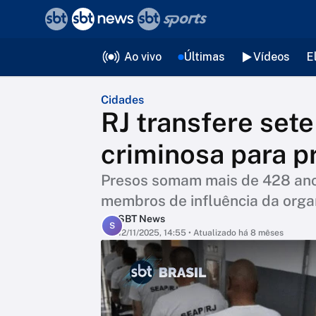
❮
voltar
Editorias
Ao vivo
Últimas
Vídeos
E
Cidades
RJ transfere sete
criminosa para p
Presos somam mais de 428 anos
membros de influência da orga
SBT News
S
12/11/2025, 14:55
• Atualizado há 8 mêses