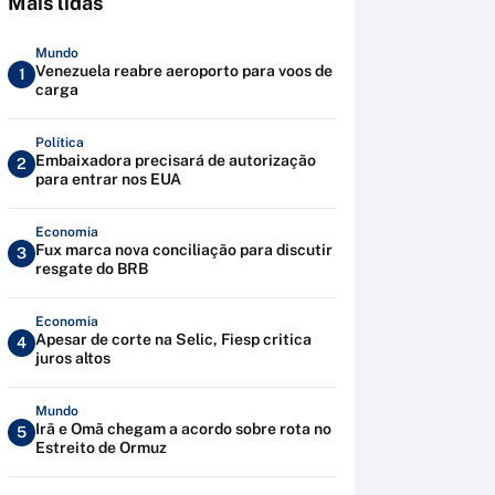
Mais lidas
Mundo
Venezuela reabre aeroporto para voos de
1
carga
Política
Embaixadora precisará de autorização
2
para entrar nos EUA
Economia
Fux marca nova conciliação para discutir
3
resgate do BRB
Economia
Apesar de corte na Selic, Fiesp critica
4
juros altos
Mundo
Irã e Omã chegam a acordo sobre rota no
5
Estreito de Ormuz