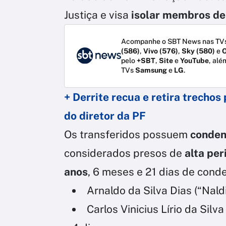
Justiça e visa
isolar membros de 
Acompanhe o SBT News nas TVs
(586)
,
Vivo (576)
,
Sky (580)
e
O
pelo
+SBT
,
Site
e
YouTube
, alé
TVs
Samsung
e
LG
.
+ Derrite recua e retira trechos
do diretor da PF
Os transferidos possuem
conden
considerados presos de
alta per
anos
, 6 meses e 21 dias de con
Arnaldo da Silva Dias (“Nald
Carlos Vinicius Lírio da Sil