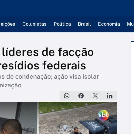
leições
Colunistas
Política
Brasil
Economia
Mu
 líderes de facção
resídios federais
 de condenação; ação visa isolar
nização