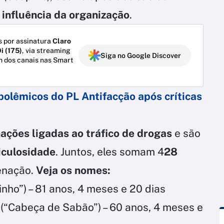
influência da organização
.
 por assinatura
Claro
i (175)
, via streaming
Siga no Google Discover
m dos canais nas Smart
 polêmicos do PL Antifacção após críticas
ações ligadas ao tráfico de drogas
e são
iculosidade
. Juntos, eles somam 4
28
denação.
Veja os nomes:
inho”) – 81 anos, 4 meses e 20 dias
va (“Cabeça de Sabão”) – 60 anos, 4 meses e