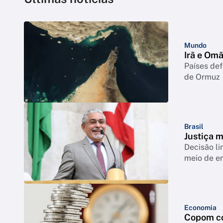
Mundo
Irã e Om
Países def
de Ormuz
Brasil
Justiça 
Decisão li
meio de e
Economia
Copom co