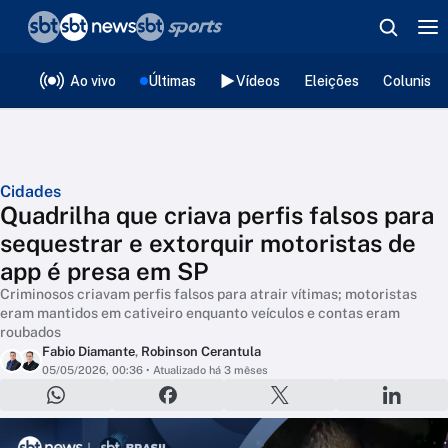
❮
voltar
Editorias
Ao vivo
Últimas
Vídeos
Eleições
Colunista
Cidades
Quadrilha que criava perfis falsos para
sequestrar e extorquir motoristas de
app é presa em SP
Criminosos criavam perfis falsos para atrair vítimas; motoristas
eram mantidos em cativeiro enquanto veículos e contas eram
roubados
Fabio Diamante
,
Robinson Cerantula
05/05/2026, 00:36
• Atualizado há 3 mêses