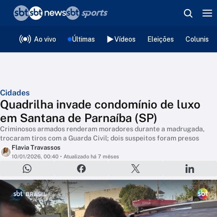
❮
voltar
Editorias
Ao vivo
Últimas
Vídeos
Eleições
Colunista
Cidades
Quadrilha invade condomínio de luxo
em Santana de Parnaíba (SP)
Criminosos armados renderam moradores durante a madrugada,
trocaram tiros com a Guarda Civil; dois suspeitos foram presos
Flavia Travassos
10/01/2026, 00:40
• Atualizado há 7 mêses