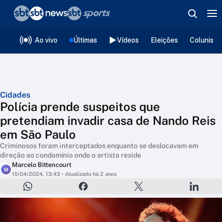
❮
voltar
Editorias
Ao vivo
Últimas
Vídeos
Eleições
Colunista
Cidades
Polícia prende suspeitos que
pretendiam invadir casa de Nando Reis
em São Paulo
Criminosos foram interceptados enquanto se deslocavam em
direção ao condomínio onde o artista reside
Marcelo Bittencourt
M
15/04/2024, 13:43
• Atualizado há 2 anos