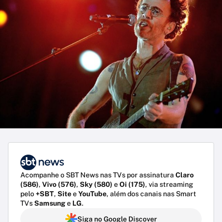
Acompanhe o SBT News nas TVs por assinatura
Claro
(586)
,
Vivo (576)
,
Sky (580)
e
Oi (175)
, via streaming
pelo
+SBT
,
Site
e
YouTube
, além dos canais nas Smart
TVs
Samsung
e
LG
.
Siga no Google Discover