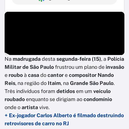
Na
madrugada
desta
segunda-feira (15)
, a
Polícia
Militar de São Paulo
frustrou um plano de
invasão
e
roubo
à
casa
do
cantor
e
compositor Nando
Reis
, na região do
Itaim
, na
Grande São Paulo
.
Três indivíduos foram
detidos
em um
veículo
roubado
enquanto se dirigiam ao
condomínio
onde o
artista
vive.
+ Ex-jogador Carlos Alberto é filmado destruindo
retrovisores de carro no RJ