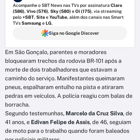
Acompanhe o SBT News nas TVs por assinatura
Claro
(586)
,
Vivo (576)
,
Sky (580)
e
Oi (175)
, via streaming
pelo
+SBT
,
Site
e
YouTube
, além dos canais nas Smart
TVs
Samsung
e
LG
.
Siga no Google Discover
Em São Gonçalo, parentes e moradores
bloquearam trechos da rodovia BR-101 após a
morte de dois trabalhadores que estavam a
caminho do serviço. Manifestantes queimaram
pneus, espalharam entulho na pista e atiraram
pedras em veículos. A polícia reagiu com balas de
borracha.
Segundo testemunhas,
Marcelo da Cruz Silva
, de
41 anos, e
Edivan Felipe de Assis
, de 46, seguiam
de moto para o trabalho quando foram baleados
por policiais militares.