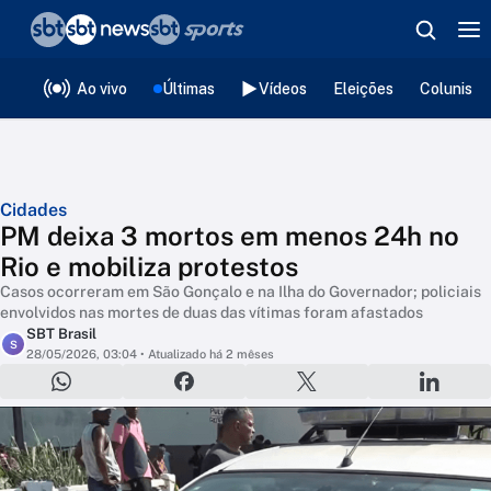
❮
voltar
Editorias
Ao vivo
Últimas
Vídeos
Eleições
Colunista
Cidades
PM deixa 3 mortos em menos 24h no
Rio e mobiliza protestos
Casos ocorreram em São Gonçalo e na Ilha do Governador; policiais
envolvidos nas mortes de duas das vítimas foram afastados
SBT Brasil
S
28/05/2026, 03:04
• Atualizado há 2 mêses