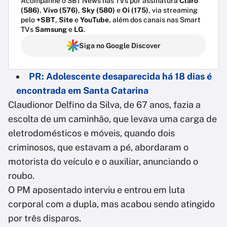
Acompanhe o SBT News nas TVs por assinatura
Claro
(586)
,
Vivo (576)
,
Sky (580)
e
Oi (175)
, via streaming
pelo
+SBT
,
Site
e
YouTube
, além dos canais nas Smart
TVs
Samsung
e
LG
.
Siga no Google Discover
PR: Adolescente desaparecida há 18 dias é
encontrada em Santa Catarina
Claudionor Delfino da Silva, de 67 anos, fazia a
escolta de um caminhão, que levava uma carga de
eletrodomésticos e móveis, quando dois
criminosos, que estavam a pé, abordaram o
motorista do veículo e o auxiliar, anunciando o
roubo.
O PM aposentado interviu e entrou em luta
corporal com a dupla, mas acabou sendo atingido
por três disparos.