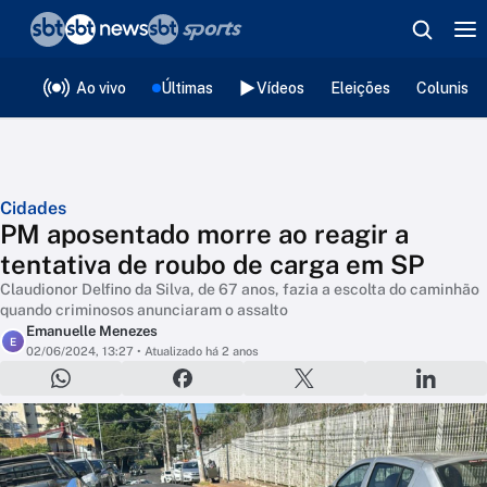
❮
voltar
Editorias
Ao vivo
Últimas
Vídeos
Eleições
Colunista
Cidades
PM aposentado morre ao reagir a
tentativa de roubo de carga em SP
Claudionor Delfino da Silva, de 67 anos, fazia a escolta do caminhão
quando criminosos anunciaram o assalto
Emanuelle Menezes
E
02/06/2024, 13:27
• Atualizado há 2 anos