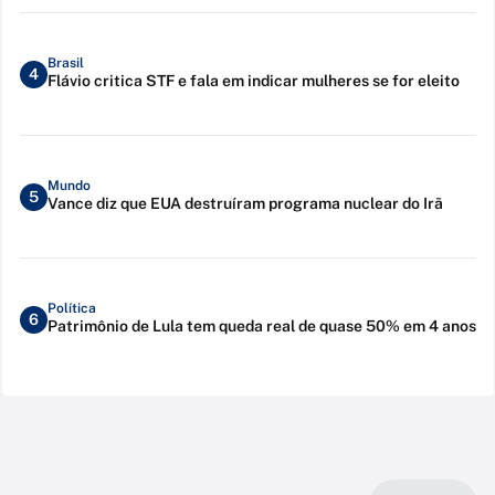
Brasil
4
Flávio critica STF e fala em indicar mulheres se for eleito
Mundo
5
Vance diz que EUA destruíram programa nuclear do Irã
Política
6
Patrimônio de Lula tem queda real de quase 50% em 4 anos