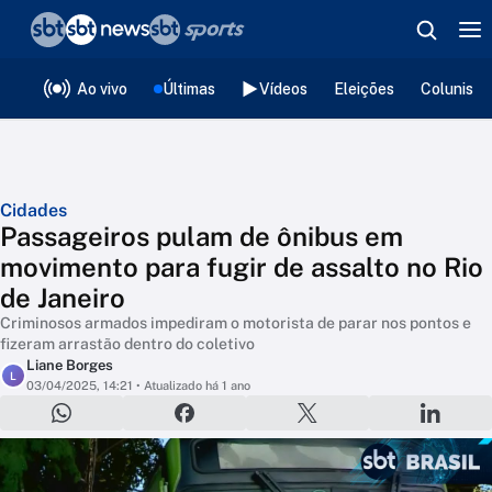
❮
voltar
Editorias
Ao vivo
Últimas
Vídeos
Eleições
Colunista
Cidades
Passageiros pulam de ônibus em
movimento para fugir de assalto no Rio
de Janeiro
Criminosos armados impediram o motorista de parar nos pontos e
fizeram arrastão dentro do coletivo
Liane Borges
L
03/04/2025, 14:21
• Atualizado há 1 ano