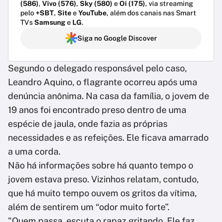
(586)
,
Vivo (576)
,
Sky (580)
e
Oi (175)
, via streaming
pelo
+SBT
,
Site
e
YouTube
, além dos canais nas Smart
TVs
Samsung
e
LG
.
Siga no Google Discover
Segundo o delegado responsável pelo caso,
Leandro Aquino, o flagrante ocorreu após uma
denúncia anônima. Na casa da família, o jovem de
19 anos foi encontrado preso dentro de uma
espécie de jaula, onde fazia as próprias
necessidades e as refeições. Ele ficava amarrado
a uma corda.
Não há informações sobre há quanto tempo o
jovem estava preso. Vizinhos relatam, contudo,
que há muito tempo ouvem os gritos da vítima,
além de sentirem um “odor muito forte”.
"Quem passa, escuta o rapaz gritando. Ele faz