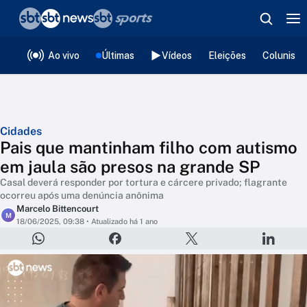
❮
voltar
Editorias
Ao vivo
Últimas
Vídeos
Eleições
Colunista
Cidades
Pais que mantinham filho com autismo
em jaula são presos na grande SP
Casal deverá responder por tortura e cárcere privado; flagrante
ocorreu após uma denúncia anônima
Marcelo Bittencourt
M
18/06/2025, 09:38
• Atualizado há 1 ano