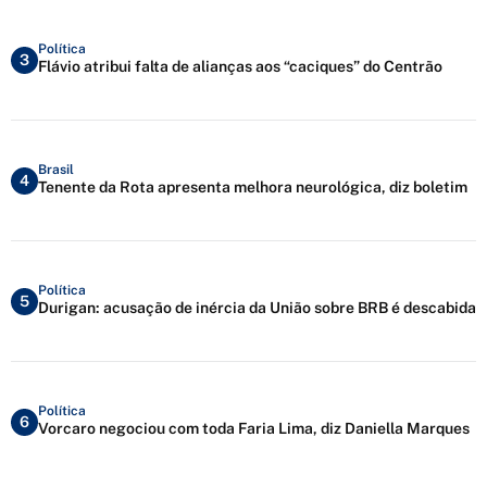
Política
3
Flávio atribui falta de alianças aos “caciques” do Centrão
Brasil
4
Tenente da Rota apresenta melhora neurológica, diz boletim
Política
5
Durigan: acusação de inércia da União sobre BRB é descabida
Política
6
Vorcaro negociou com toda Faria Lima, diz Daniella Marques