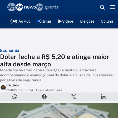
❮
voltar
Editorias
Ao vivo
Últimas
Vídeos
Eleições
Colunista
Economia
Dólar fecha a R$ 5,20 e atinge maior
alta desde março
Moeda norte-americana subiu 0,28% nesta quarta-feira,
acompanhando o avanço global do dólar e a busca de investidores
por ativos de segurança
Reuters
25/06/2026, 00:54
• Atualizado há 1 mês