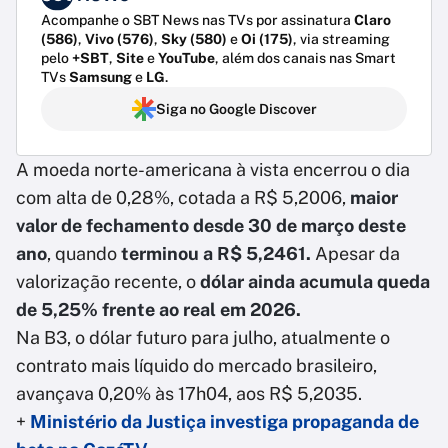
Acompanhe o SBT News nas TVs por assinatura
Claro
(586)
,
Vivo (576)
,
Sky (580)
e
Oi (175)
, via streaming
pelo
+SBT
,
Site
e
YouTube
, além dos canais nas Smart
TVs
Samsung
e
LG
.
Siga no Google Discover
A moeda norte-americana à vista encerrou o dia
com alta de 0,28%, cotada a R$ 5,2006,
maior
valor de fechamento desde 30 de março deste
ano
, quando
terminou a R$ 5,2461.
Apesar da
valorização recente, o
dólar ainda acumula queda
de 5,25% frente ao real em 2026.
Na B3, o dólar futuro para julho, atualmente o
contrato mais líquido do mercado brasileiro,
avançava 0,20% às 17h04, aos R$ 5,2035.
+
Ministério da Justiça investiga propaganda de