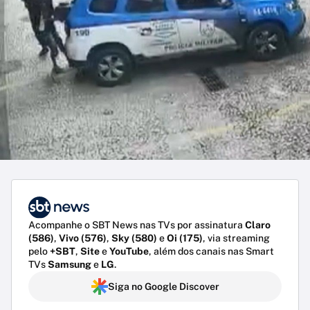
Acompanhe o SBT News nas TVs por assinatura
Claro
(586)
,
Vivo (576)
,
Sky (580)
e
Oi (175)
, via streaming
pelo
+SBT
,
Site
e
YouTube
, além dos canais nas Smart
TVs
Samsung
e
LG
.
Siga no Google Discover