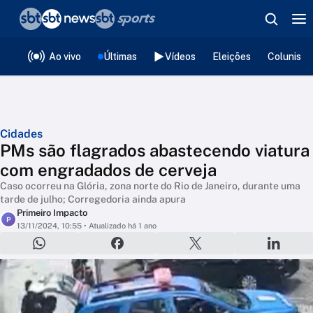
❮
voltar
Editorias
Ao vivo
Últimas
Vídeos
Eleições
Colunista
Cidades
PMs são flagrados abastecendo viatura
com engradados de cerveja
Caso ocorreu na Glória, zona norte do Rio de Janeiro, durante uma
tarde de julho; Corregedoria ainda apura
Primeiro Impacto
P
13/11/2024, 10:55
• Atualizado há 1 ano