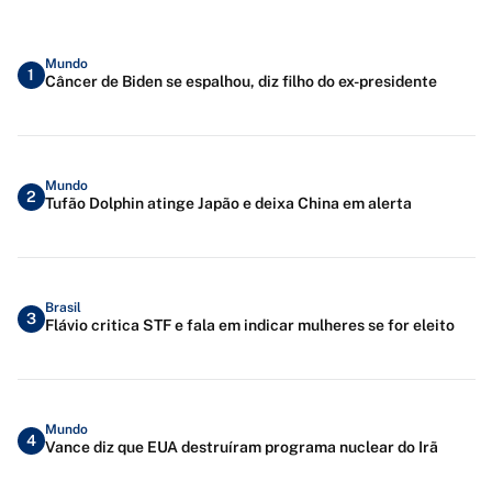
Mundo
1
Câncer de Biden se espalhou, diz filho do ex-presidente
Mundo
2
Tufão Dolphin atinge Japão e deixa China em alerta
Brasil
3
Flávio critica STF e fala em indicar mulheres se for eleito
Mundo
4
Vance diz que EUA destruíram programa nuclear do Irã