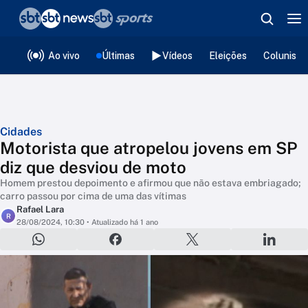
❮
voltar
Editorias
Ao vivo
Últimas
Vídeos
Eleições
Colunista
Cidades
Motorista que atropelou jovens em SP
diz que desviou de moto
Homem prestou depoimento e afirmou que não estava embriagado;
carro passou por cima de uma das vítimas
Rafael Lara
R
28/08/2024, 10:30
• Atualizado há 1 ano