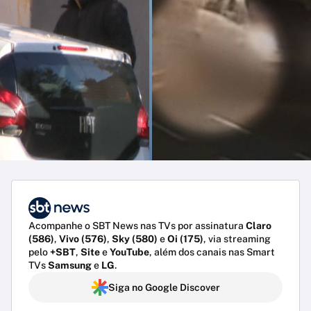
Acompanhe o SBT News nas TVs por assinatura
Claro
(586)
,
Vivo (576)
,
Sky (580)
e
Oi (175)
, via streaming
pelo
+SBT
,
Site
e
YouTube
, além dos canais nas Smart
TVs
Samsung
e
LG
.
Siga no Google Discover