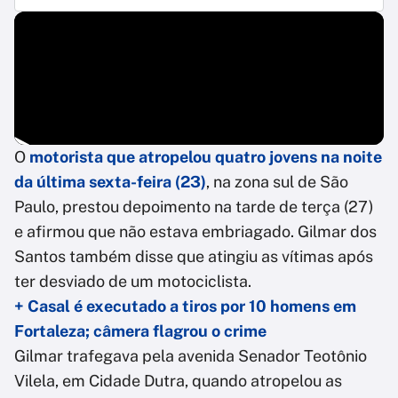
O
motorista que atropelou quatro jovens na noite
da última sexta-feira (23)
, na zona sul de São
Paulo, prestou depoimento na tarde de terça (27)
e afirmou que não estava embriagado. Gilmar dos
Santos também disse que atingiu as vítimas após
ter desviado de um motociclista.
+ Casal é executado a tiros por 10 homens em
Fortaleza; câmera flagrou o crime
Gilmar trafegava pela avenida Senador Teotônio
Vilela, em Cidade Dutra, quando atropelou as