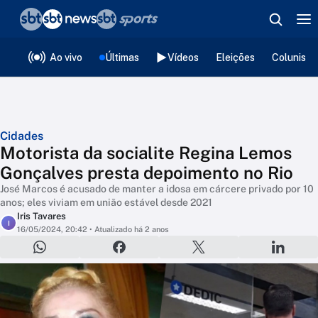
❮
voltar
Editorias
Ao vivo
Últimas
Vídeos
Eleições
Colunista
Cidades
Motorista da socialite Regina Lemos
Gonçalves presta depoimento no Rio
José Marcos é acusado de manter a idosa em cárcere privado por 10
anos; eles viviam em união estável desde 2021
Iris Tavares
I
16/05/2024, 20:42
• Atualizado há 2 anos