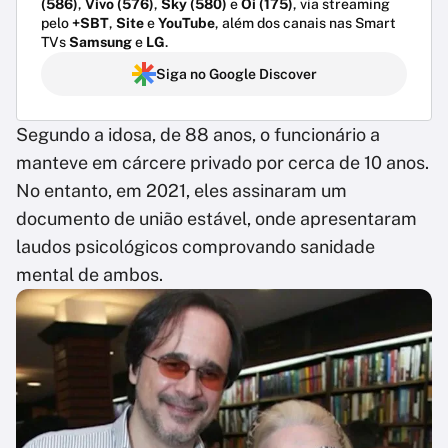
(586)
,
Vivo (576)
,
Sky (580)
e
Oi (175)
, via streaming
pelo
+SBT
,
Site
e
YouTube
, além dos canais nas Smart
TVs
Samsung
e
LG
.
Siga no Google Discover
Segundo a idosa, de 88 anos, o funcionário a
manteve em cárcere privado por cerca de 10 anos.
No entanto, em 2021, eles assinaram um
documento de união estável, onde apresentaram
laudos psicológicos comprovando sanidade
mental de ambos.