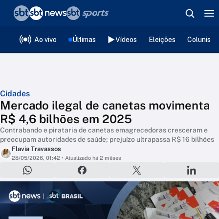
❮
voltar
Editorias
Ao vivo
Últimas
Vídeos
Eleições
Colunista
Cidades
Mercado ilegal de canetas movimenta
R$ 4,6 bilhões em 2025
Contrabando e pirataria de canetas emagrecedoras cresceram e
preocupam autoridades de saúde; prejuízo ultrapassa R$ 16 bilhões
Flavia Travassos
28/05/2026, 01:42
• Atualizado há 2 mêses