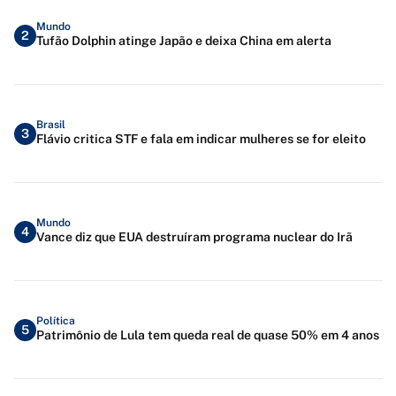
Mundo
2
Tufão Dolphin atinge Japão e deixa China em alerta
Brasil
3
Flávio critica STF e fala em indicar mulheres se for eleito
Mundo
4
Vance diz que EUA destruíram programa nuclear do Irã
Política
5
Patrimônio de Lula tem queda real de quase 50% em 4 anos