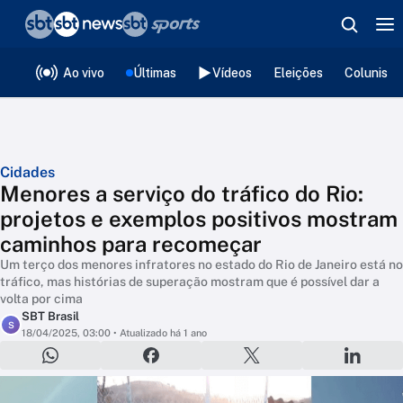
❮
voltar
Editorias
Ao vivo
Últimas
Vídeos
Eleições
Colunista
Cidades
Menores a serviço do tráfico do Rio:
projetos e exemplos positivos mostram
caminhos para recomeçar
Um terço dos menores infratores no estado do Rio de Janeiro está no
tráfico, mas histórias de superação mostram que é possível dar a
volta por cima
SBT Brasil
S
18/04/2025, 03:00
• Atualizado há 1 ano