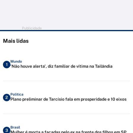
Publicidade
Mais lidas
Mundo
1
'Não houve alerta', diz familiar de vítima na Tailândia
Política
2
Plano preliminar de Tarcísio fala em prosperidade e 10 eixos
Brasil
3
Mulher é morta a facadas pelo ex na frente dos filhos em SP