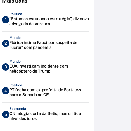
Mais lidas
Política
"Estamos estudando estratégia”, diz novo
1
advogado de Vorcaro
Mundo
Flórida intima Fauci por suspeita de
2
'lucrar' com pandemia
Mundo
EUA investigam incidente com
3
helicóptero de Trump
Política
PT fecha com ex-prefeita de Fortaleza
4
para o Senado no CE
Economia
CNI elogia corte da Selic, mas critica
5
nível dos juros