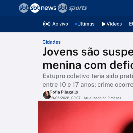
❮
voltar
Editorias
Ao vivo
Últimas
Vídeos
E
Cidades
Jovens são suspe
menina com defi
Estupro coletivo teria sido pra
entre 10 e 17 anos; crime ocorr
Sofia Pilagallo
28/05/2026, 02:07
• Atualizado há 2 mêses