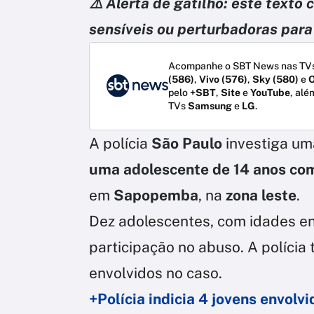
⚠️ Alerta de gatilho: este text
sensíveis ou perturbadoras para 
Acompanhe o SBT News nas TVs
(586)
,
Vivo (576)
,
Sky (580)
e
O
pelo
+SBT
,
Site
e
YouTube
, alé
TVs
Samsung
e
LG
.
A polícia
São Paulo
investiga u
uma adolescente de 14 anos com 
em
Sapopemba
, na
zona leste
.
Dez adolescentes, com idades ent
participação no abuso. A polícia 
envolvidos no caso.
+Polícia indicia 4 jovens envol