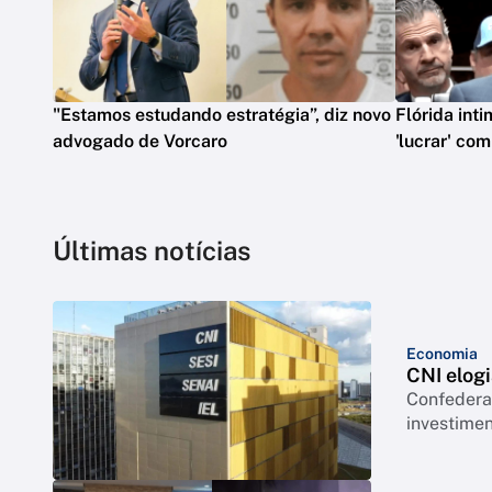
"Estamos estudando estratégia”, diz novo
Flórida int
advogado de Vorcaro
'lucrar' co
Últimas notícias
Economia
CNI elogi
Confederação co
investimen