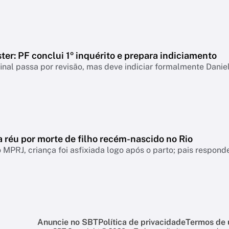
er: PF conclui 1º inquérito e prepara indiciamento
final passa por revisão, mas deve indiciar formalmente Danie
a réu por morte de filho recém-nascido no Rio
MPRJ, criança foi asfixiada logo após o parto; pais respo
Anuncie no SBT
Política de privacidade
Termos de 