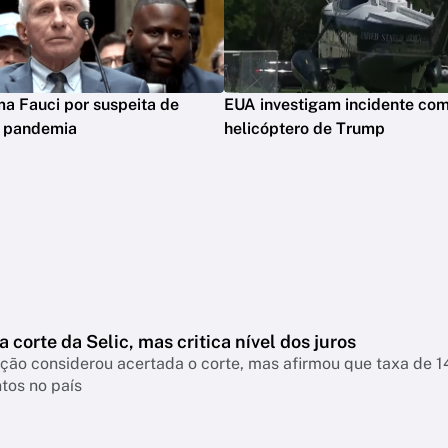
ima Fauci por suspeita de
EUA investigam incidente co
m pandemia
helicóptero de Trump
a corte da Selic, mas critica nível dos juros
nsiderou acertada o corte, mas afirmou que taxa de 14% continua pressionando empresas, famíl
tos no país