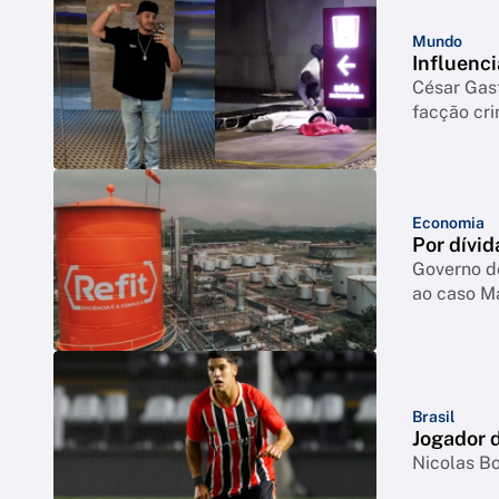
Mundo
Influenci
César Gas
facção cr
Economia
Por dívid
Governo d
ao caso M
Brasil
Jogador d
Nicolas Bo