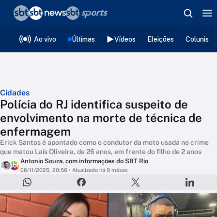
❮
voltar
Editorias
Ao vivo
Últimas
Vídeos
Eleições
Colunista
Cidades
Polícia do RJ identifica suspeito de
envolvimento na morte de técnica de
enfermagem
Erick Santos é apontado como o condutor da moto usada no crime
que matou Laís Oliveira, de 26 anos, em frente do filho de 2 anos
Antonio Souza
,
com informações do SBT Rio
06/11/2025, 20:56
• Atualizado há 9 mêses