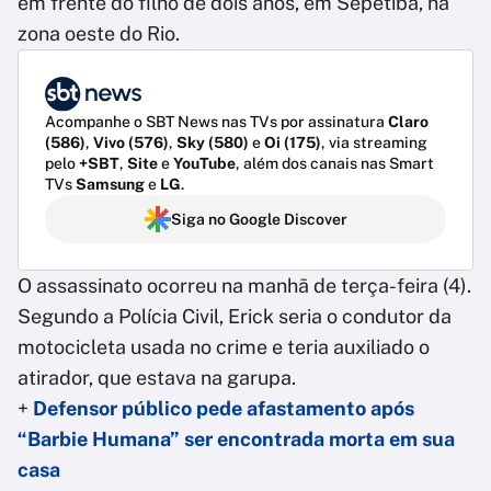
em frente do filho de dois anos, em Sepetiba, na
zona oeste do Rio.
Acompanhe o SBT News nas TVs por assinatura
Claro
(586)
,
Vivo (576)
,
Sky (580)
e
Oi (175)
, via streaming
pelo
+SBT
,
Site
e
YouTube
, além dos canais nas Smart
TVs
Samsung
e
LG
.
Siga no Google Discover
O assassinato ocorreu na manhã de terça-feira (4).
Segundo a Polícia Civil, Erick seria o condutor da
motocicleta usada no crime e teria auxiliado o
atirador, que estava na garupa.
+
Defensor público pede afastamento após
“Barbie Humana” ser encontrada morta em sua
casa