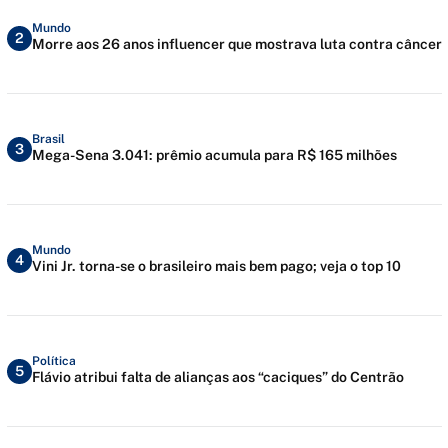
Mundo
2
Morre aos 26 anos influencer que mostrava luta contra câncer
Brasil
3
Mega-Sena 3.041: prêmio acumula para R$ 165 milhões
Mundo
4
Vini Jr. torna-se o brasileiro mais bem pago; veja o top 10
Política
5
Flávio atribui falta de alianças aos “caciques” do Centrão