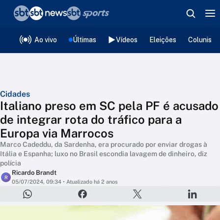
❮
voltar
Editorias
Ao vivo
Últimas
Vídeos
Eleições
Colunista
Cidades
Italiano preso em SC pela PF é acusado
de integrar rota do tráfico para a
Europa via Marrocos
Marco Cadeddu, da Sardenha, era procurado por enviar drogas à
Itália e Espanha; luxo no Brasil escondia lavagem de dinheiro, diz
polícia
Ricardo Brandt
R
05/07/2024, 09:34
• Atualizado há 2 anos