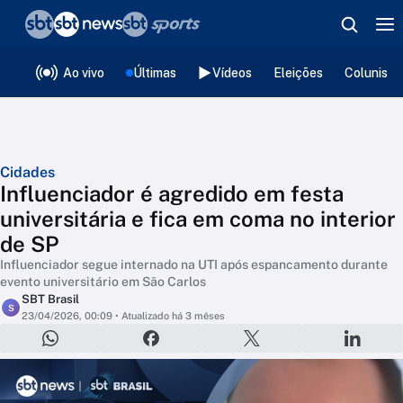
❮
voltar
Editorias
Ao vivo
Últimas
Vídeos
Eleições
Colunista
Cidades
Influenciador é agredido em festa
universitária e fica em coma no interior
de SP
Influenciador segue internado na UTI após espancamento durante
evento universitário em São Carlos
SBT Brasil
S
23/04/2026, 00:09
• Atualizado há 3 mêses