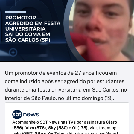
Um promotor de eventos de 27 anos ficou em
coma induzido após ser agredido por estudantes
durante uma festa universitária em São Carlos, no
interior de São Paulo, no último domingo (19).
Acompanhe o SBT News nas TVs por assinatura
Claro
(586)
,
Vivo (576)
,
Sky (580)
e
Oi (175)
, via streaming
pelo
+SBT
,
Site
e
YouTube
, além dos canais nas Smart