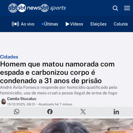
❮
voltar
Editorias
Ao vivo
Últimas
Vídeos
Eleições
Colunista
Cidades
Homem que matou namorada com
espada e carbonizou corpo é
condenado a 31 anos de prisão
André Ávila Fonseca responde por homicídio qualificado pelo
feminicídio, uso de meio cruel e posse ilegal de arma de fogo
Camila Stucaluc
15/12/2025, 08:31
• Atualizado há 7 mêses