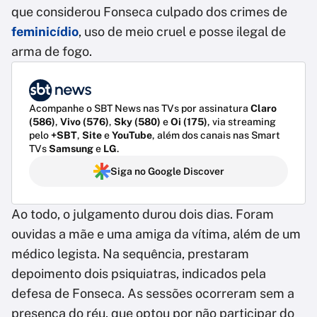
que considerou Fonseca culpado dos crimes de
feminicídio
, uso de meio cruel e posse ilegal de
arma de fogo.
Acompanhe o SBT News nas TVs por assinatura
Claro
(586)
,
Vivo (576)
,
Sky (580)
e
Oi (175)
, via streaming
pelo
+SBT
,
Site
e
YouTube
, além dos canais nas Smart
TVs
Samsung
e
LG
.
Siga no Google Discover
Ao todo, o julgamento durou dois dias. Foram
ouvidas a mãe e uma amiga da vítima, além de um
médico legista. Na sequência, prestaram
depoimento dois psiquiatras, indicados pela
defesa de Fonseca. As sessões ocorreram sem a
presença do réu, que optou por não participar do