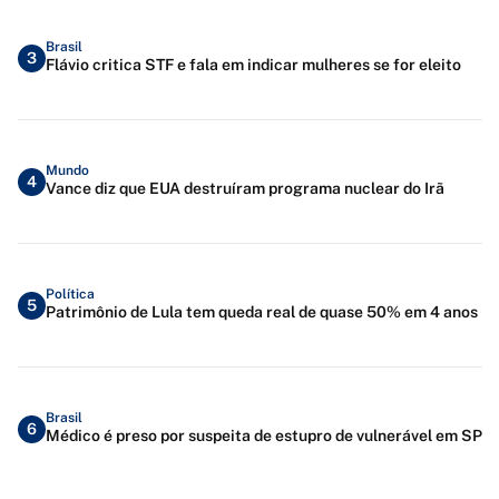
Brasil
3
Flávio critica STF e fala em indicar mulheres se for eleito
Mundo
4
Vance diz que EUA destruíram programa nuclear do Irã
Política
5
Patrimônio de Lula tem queda real de quase 50% em 4 anos
Brasil
6
Médico é preso por suspeita de estupro de vulnerável em SP