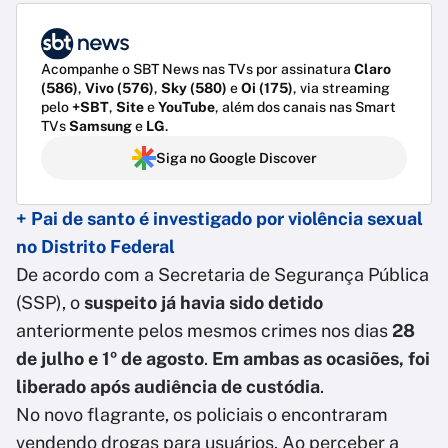
Acompanhe o SBT News nas TVs por assinatura
Claro
(586)
,
Vivo (576)
,
Sky (580)
e
Oi (175)
, via streaming
pelo
+SBT
,
Site
e
YouTube
, além dos canais nas Smart
TVs
Samsung
e
LG
.
Siga no Google Discover
+
Pai de santo é investigado por violência sexual
no Distrito Federal
De acordo com a Secretaria de Segurança Pública
(SSP), o
suspeito já havia sido detido
anteriormente pelos mesmos crimes nos dias
28
de julho e 1º de agosto
.
Em ambas as ocasiões, foi
liberado após audiência de custódia
.
No novo flagrante, os policiais o encontraram
vendendo drogas para usuários. Ao perceber a