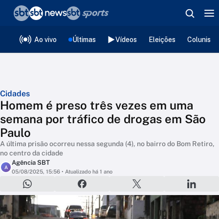
❮
voltar
Editorias
Ao vivo
Últimas
Vídeos
Eleições
Colunista
Cidades
Homem é preso três vezes em uma
semana por tráfico de drogas em São
Paulo
A última prisão ocorreu nessa segunda (4), no bairro do Bom Retiro,
no centro da cidade
Agência SBT
A
05/08/2025, 15:56
• Atualizado há 1 ano