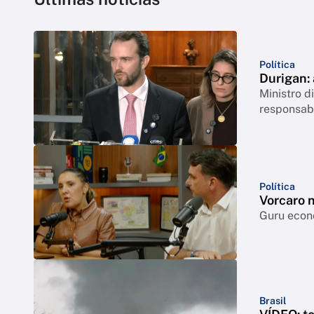
Política
Durigan:
Ministro 
responsabi
Política
Vorcaro 
Guru econô
Brasil