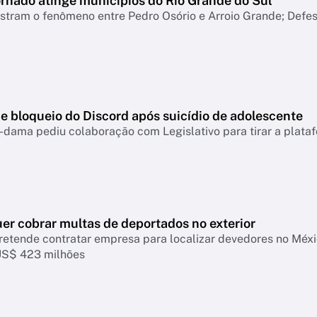
ornado atinge municípios do Rio Grande do Sul
tram o fenômeno entre Pedro Osório e Arroio Grande; Defesa
e bloqueio do Discord após suicídio de adolescente
-dama pediu colaboração com Legislativo para tirar a plataf
er cobrar multas de deportados no exterior
retende contratar empresa para localizar devedores no Mé
US$ 423 milhões