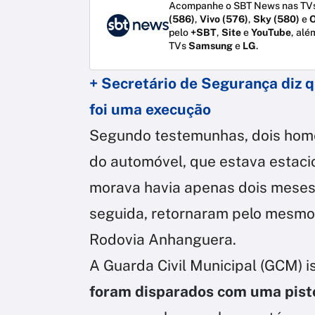
Acompanhe o SBT News nas TVs
(586)
,
Vivo (576)
,
Sky (580)
e
O
pelo
+SBT
,
Site
e
YouTube
, alé
TVs
Samsung
e
LG
.
+ Secretário de Segurança diz q
foi uma execução
Segundo testemunhas, dois hom
do automóvel, que estava estac
morava havia apenas dois meses.
seguida, retornaram pelo mesmo 
Rodovia Anhanguera.
A Guarda Civil Municipal (GCM) is
foram disparados com uma pisto