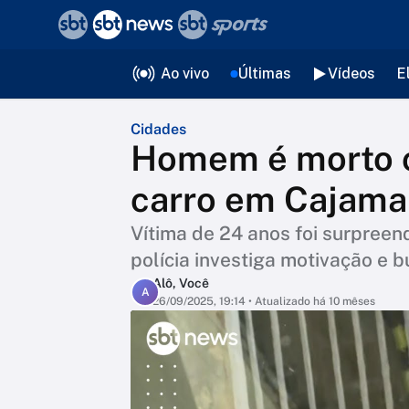
❮
voltar
Editorias
Ao vivo
Últimas
Vídeos
E
Cidades
Homem é morto c
carro em Cajama
Vítima de 24 anos foi surpreen
polícia investiga motivação e
Alô, Você
A
26/09/2025, 19:14
• Atualizado há 10 mêses