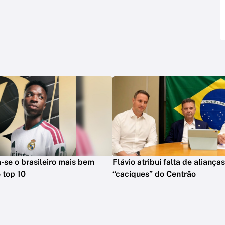
na-se o brasileiro mais bem
Flávio atribui falta de aliança
 top 10
“caciques” do Centrão