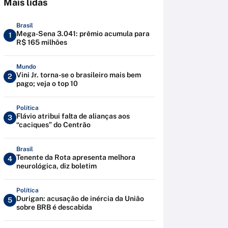
Mais lidas
Brasil
Mega-Sena 3.041: prêmio acumula para
1
R$ 165 milhões
Mundo
Vini Jr. torna-se o brasileiro mais bem
2
pago; veja o top 10
Política
Flávio atribui falta de alianças aos
3
“caciques” do Centrão
Brasil
Tenente da Rota apresenta melhora
4
neurológica, diz boletim
Política
Durigan: acusação de inércia da União
5
sobre BRB é descabida