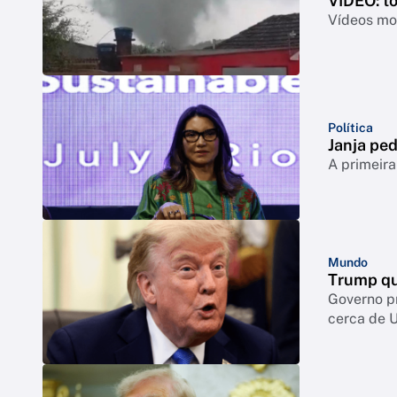
VÍDEO: t
Vídeos mos
Política
Janja ped
A primeira
Mundo
Trump qu
Governo p
cerca de 