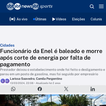
❮
voltar
Editorias
Ao vivo
Últimas
Vídeos
Eleições
Colunista
Cidades
Funcionário da Enel é baleado e morre
após corte de energia por falta de
pagamento
Prestador deixou o estabelecimento onde foi feito o desligamento e
parou em um posto de gasolina, mas foi seguido por empresário
Larissa Saavedra
,
Camila Pergentino
L
C
13/03/2024, 22:08
• Atualizado há 2 anos