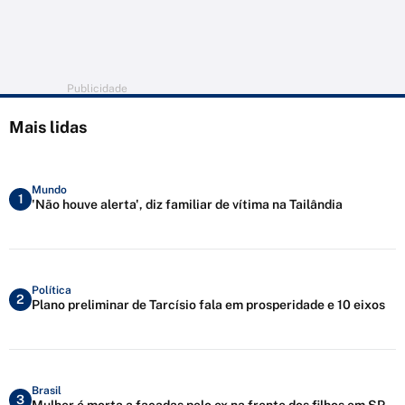
Publicidade
Mais lidas
Mundo
1
'Não houve alerta', diz familiar de vítima na Tailândia
Política
2
Plano preliminar de Tarcísio fala em prosperidade e 10 eixos
Brasil
3
Mulher é morta a facadas pelo ex na frente dos filhos em SP