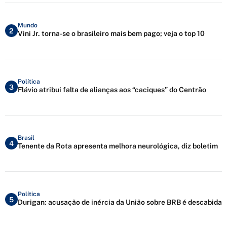
Mundo
2
Vini Jr. torna-se o brasileiro mais bem pago; veja o top 10
Política
3
Flávio atribui falta de alianças aos “caciques” do Centrão
Brasil
4
Tenente da Rota apresenta melhora neurológica, diz boletim
Política
5
Durigan: acusação de inércia da União sobre BRB é descabida