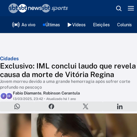
❮
voltar
Editorias
Ao vivo
Últimas
Vídeos
Eleições
Colunista
Cidades
Exclusivo: IML conclui laudo que revela
causa da morte de Vitória Regina
Jovem morreu devido a uma grande hemorragia após sofrer corte
profundo no pescoço
Fabio Diamante
,
Robinson Cerantula
F
R
13/03/2025, 23:42
• Atualizado há 1 ano