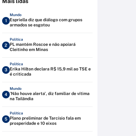
Mais lidas
Mundo
Espriella diz que diálogo com grupos
1
armados se esgotou
Política
PL mantém Roscoe e não apoiará
2
Cleitinho em Minas
Política
Erika Hilton declara R$ 15,9 mil ao TSE e
3
é criticada
Mundo
'Não houve alerta', diz familiar de vítima
4
na Tailândia
Política
Plano preliminar de Tarcísio fala em
5
prosperidade e 10 eixos