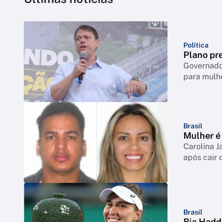
Política
Plano pre
Governador
para mulh
Brasil
Mulher é 
Carolina J
após cair 
Brasil
Bia Hadd