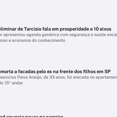
liminar de Tarcísio fala em prosperidade e 10 eixos
 apresentou agenda genérica com segurança e saúde encabeçan
eres e economia do conhecimento
morta a facadas pelo ex na frente dos filhos em SP
asevicius Paiva Araújo, de 33 anos, foi atacada no apartame
do 15º andar
ad anuncia pausa na carreira