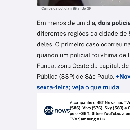
Carros da polícia militar de SP
Em menos de um dia,
dois polici
diferentes regiões da cidade de
deles. O primeiro caso ocorreu n
quando um policial foi vítima de 
Funda, zona Oeste da capital, d
Pública (SSP) de São Paulo.
+Nov
sexta-feira; veja o que muda
Acompanhe o SBT News nas TVs
(586)
,
Vivo (576)
,
Sky (580)
e
O
pelo
+SBT
,
Site
e
YouTube
, alé
TVs
Samsung
e
LG
.