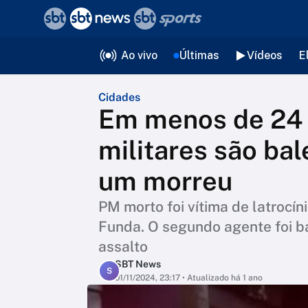
❮
voltar
Editorias
Ao vivo
Últimas
Vídeos
E
Cidades
Em menos de 24 h
militares são ba
um morreu
PM morto foi vítima de latrocín
Funda. O segundo agente foi ba
assalto
SBT News
S
01/11/2024, 23:17
• Atualizado há 1 ano