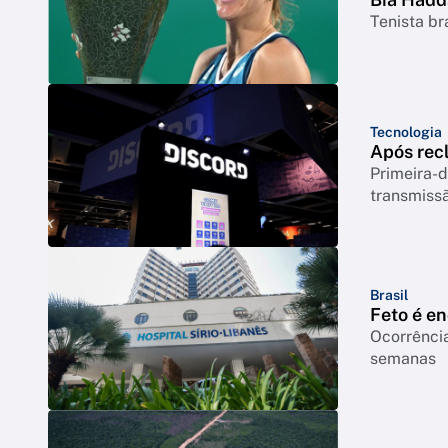
Tenista br
Tecnologia
Após rec
Primeira-d
transmiss
Brasil
Feto é e
Ocorrência
semanas