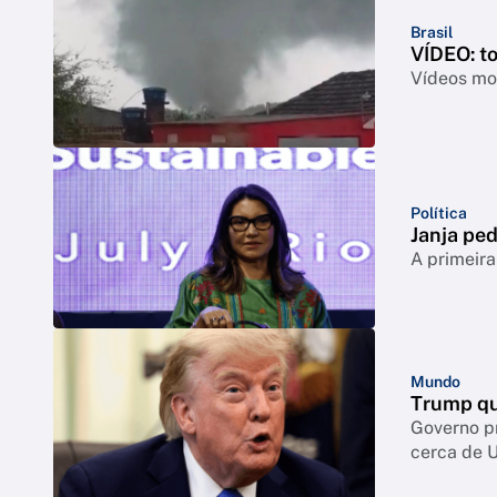
Brasil
VÍDEO: t
Vídeos mos
Política
Janja ped
A primeira
Mundo
Trump qu
Governo p
cerca de 