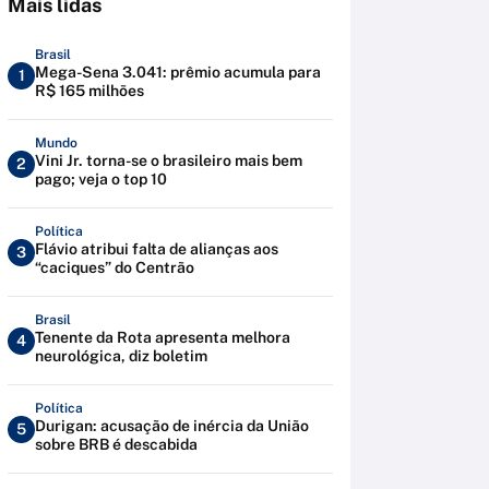
Mais lidas
Brasil
Mega-Sena 3.041: prêmio acumula para
1
R$ 165 milhões
Mundo
Vini Jr. torna-se o brasileiro mais bem
2
pago; veja o top 10
Política
Flávio atribui falta de alianças aos
3
“caciques” do Centrão
Brasil
Tenente da Rota apresenta melhora
4
neurológica, diz boletim
Política
Durigan: acusação de inércia da União
5
sobre BRB é descabida