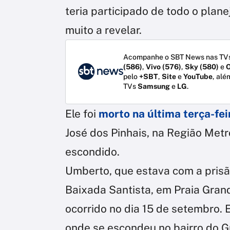
teria participado de todo o plan
muito a revelar.
Acompanhe o SBT News nas TVs
(586)
,
Vivo (576)
,
Sky (580)
e
O
pelo
+SBT
,
Site
e
YouTube
, alé
TVs
Samsung
e
LG
.
Ele foi
morto na última terça-fei
José dos Pinhais, na Região Metr
escondido.
Umberto, que estava com a prisã
Baixada Santista, em Praia Gran
ocorrido no dia 15 de setembro. 
onde se escondeu no bairro do Gra