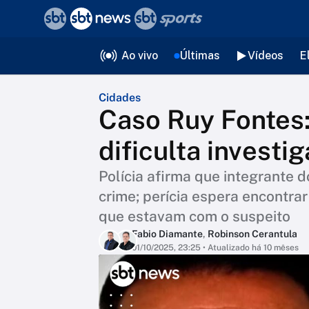
❮
voltar
Editorias
Ao vivo
Últimas
Vídeos
E
Cidades
Caso Ruy Fontes:
dificulta investi
Polícia afirma que integrante 
crime; perícia espera encontra
que estavam com o suspeito
Fabio Diamante
,
Robinson Cerantula
01/10/2025, 23:25
• Atualizado há 10 mêses