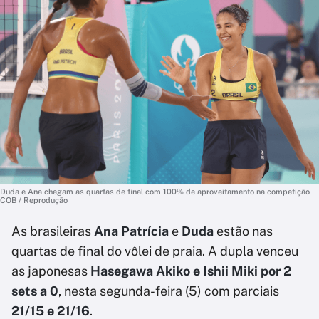
Duda e Ana chegam as quartas de final com 100% de aproveitamento na competição |
COB / Reprodução
As brasileiras
Ana Patrícia
e
Duda
estão nas
quartas de final do vôlei de praia. A dupla venceu
as japonesas
Hasegawa Akiko e Ishii Miki por 2
sets a 0
, nesta segunda-feira (5) com parciais
21/15 e 21/16
.