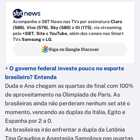
Acompanhe o SBT News nas TVs por assinatura
Claro
(586)
,
Vivo (576)
,
Sky (580)
e
Oi (175)
, via streaming
pelo
+SBT
,
Site
e
YouTube
, além dos canais nas Smart
TVs
Samsung
e
LG
.
Siga no Google Discover
+
O governo federal investe pouco no esporte
brasileiro? Entenda
Duda e Ana chegam as quartas de final com 100%
de aproveitamento na Olimpíada de Paris. As
brasileiras ainda não perderam nenhum set até o
momento, vencendo as duplas da Itália, Egito e
Espanha por 2 a 0.
As brasileiras iráo enfrentar a dupla da Letônia
Tina Graudina e Anastasija Samoilova nas quartas