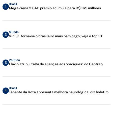
Brasil
1
Mega-Sena 3.041: prêmio acumula para R$ 165 milhões
Mundo
2
Vini Jr. torna-se o brasileiro mais bem pago; veja o top 10
Política
3
Flávio atribui falta de alianças aos “caciques” do Centrão
Brasil
4
Tenente da Rota apresenta melhora neurológica, diz boletim