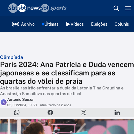
❮
voltar
Editorias
Ao vivo
Últimas
Vídeos
Eleições
Colunista
Olimpíada
Paris 2024: Ana Patrícia e Duda vencem
japonesas e se classificam para as
quartas do vôlei de praia
As brasileiras irão enfrentar a dupla da Letônia Tina Graudina e
Anastasija Samoilova nas quartas de final
Antonio Souza
A
05/08/2024, 19:58
• Atualizado há 2 anos