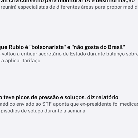
TSE cria conselho para monitorar IA e desinformação
reunirá especialistas de diferentes áreas para propor medi
que Rubio é "bolsonarista" e "não gosta do Brasil"
 voltou a criticar secretário de Estado durante balanço so
a aplicar tarifaço
 teve picos de pressão e soluços, diz relatório
médico enviado ao STF aponta que ex-presidente foi medicad
episódios de soluço durante a semana