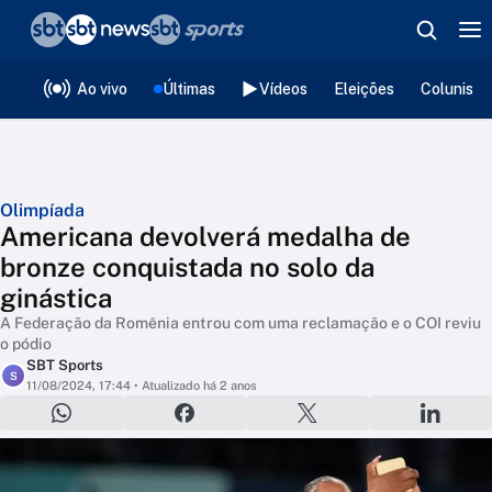
❮
voltar
Editorias
Ao vivo
Últimas
Vídeos
Eleições
Colunista
Olimpíada
Americana devolverá medalha de
bronze conquistada no solo da
ginástica
A Federação da Romênia entrou com uma reclamação e o COI reviu
o pódio
SBT Sports
S
11/08/2024, 17:44
• Atualizado há 2 anos