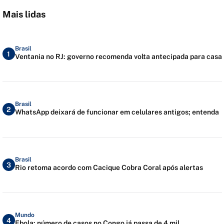
Mais lidas
Brasil
1
Ventania no RJ: governo recomenda volta antecipada para casa
Brasil
2
WhatsApp deixará de funcionar em celulares antigos; entenda
Brasil
3
Rio retoma acordo com Cacique Cobra Coral após alertas
Mundo
4
Ebola: número de casos no Congo já passa de 4 mil