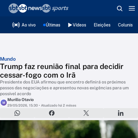
❮
voltar
Editorias
Ao vivo
Últimas
Vídeos
Eleições
Colunista
Mundo
Trump faz reunião final para decidir
cessar-fogo com o Irã
Presidente dos EUA afirmou que encontro definirá os próximos
passos das negociações e apresentou novas exigências para um
possível acordo
Murillo Otavio
M
29/05/2026, 15:30
• Atualizado há 2 mêses