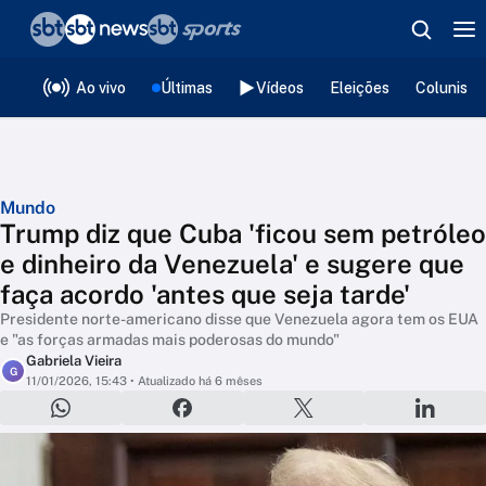
❮
voltar
Editorias
Ao vivo
Últimas
Vídeos
Eleições
Colunista
Mundo
Trump diz que Cuba 'ficou sem petróleo
e dinheiro da Venezuela' e sugere que
faça acordo 'antes que seja tarde'
Presidente norte-americano disse que Venezuela agora tem os EUA
e "as forças armadas mais poderosas do mundo"
Gabriela Vieira
G
11/01/2026, 15:43
• Atualizado há 6 mêses