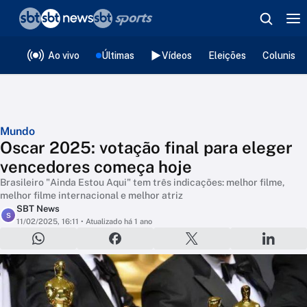
❮
voltar
Editorias
Ao vivo
Últimas
Vídeos
Eleições
Colunista
Mundo
Oscar 2025: votação final para eleger
vencedores começa hoje
Brasileiro "Ainda Estou Aqui" tem três indicações: melhor filme,
melhor filme internacional e melhor atriz
SBT News
S
11/02/2025, 16:11
• Atualizado há 1 ano