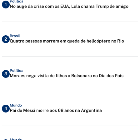
Política
1
No auge da crise com os EUA, Lula chama Trump de amigo
Brasil
2
Quatro pessoas morrem em queda de helicóptero no Rio
Política
3
Moraes nega visita de filhos a Bolsonaro no Dia dos Pais
Mundo
4
Pai de Messi morre aos 68 anos na Argentina
Mundo