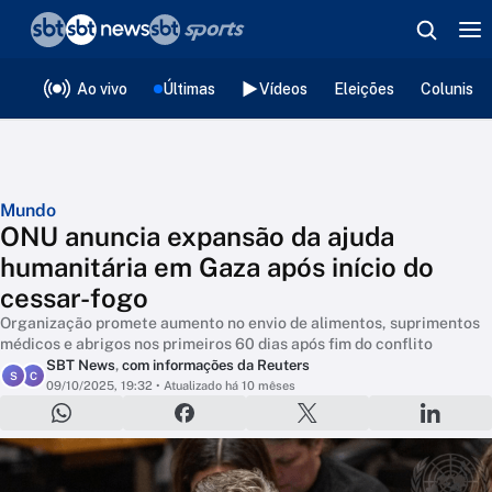
❮
voltar
Editorias
Ao vivo
Últimas
Vídeos
Eleições
Colunista
Mundo
ONU anuncia expansão da ajuda
humanitária em Gaza após início do
cessar-fogo
Organização promete aumento no envio de alimentos, suprimentos
médicos e abrigos nos primeiros 60 dias após fim do conflito
SBT News
,
com informações da Reuters
S
C
09/10/2025, 19:32
• Atualizado há 10 mêses