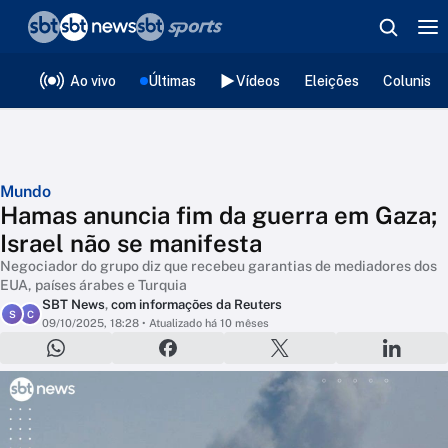
❮
voltar
Editorias
Ao vivo
Últimas
Vídeos
Eleições
Colunista
Mundo
Hamas anuncia fim da guerra em Gaza;
Israel não se manifesta
Negociador do grupo diz que recebeu garantias de mediadores dos
EUA, países árabes e Turquia
SBT News
,
com informações da Reuters
S
C
09/10/2025, 18:28
• Atualizado há 10 mêses