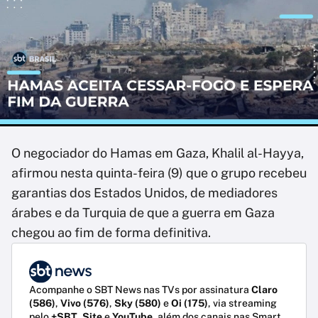
O negociador do Hamas em Gaza, Khalil al-Hayya,
afirmou nesta quinta-feira (9) que o grupo recebeu
garantias dos Estados Unidos, de mediadores
árabes e da Turquia de que a guerra em Gaza
chegou ao fim de forma definitiva.
Acompanhe o SBT News nas TVs por assinatura
Claro
(586)
,
Vivo (576)
,
Sky (580)
e
Oi (175)
, via streaming
pelo
+SBT
,
Site
e
YouTube
, além dos canais nas Smart