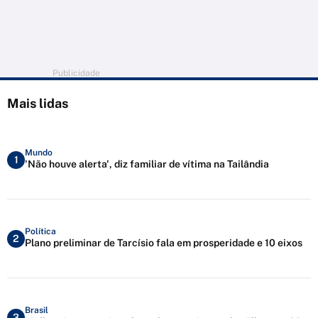
Publicidade
Mais lidas
Mundo
1
'Não houve alerta', diz familiar de vítima na Tailândia
Política
2
Plano preliminar de Tarcísio fala em prosperidade e 10 eixos
Brasil
3