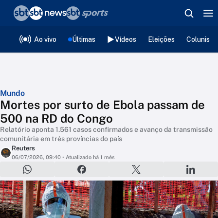
❮
voltar
Editorias
Ao vivo
Últimas
Vídeos
Eleições
Colunista
Mundo
Mortes por surto de Ebola passam de
500 na RD do Congo
Relatório aponta 1.561 casos confirmados e avanço da transmissão
comunitária em três províncias do país
Reuters
06/07/2026, 09:40
• Atualizado há 1 mês