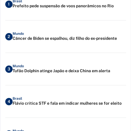
Brasil
1
Prefeito pede suspensão de voos panorâmicos no Rio
Mundo
2
Câncer de Biden se espalhou, diz filho do ex-presidente
Mundo
3
Tufão Dolphin atinge Japão e deixa China em alerta
Brasil
4
Flávio critica STF e fala em indicar mulheres se for eleito
Mundo