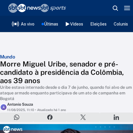
❮
voltar
Editorias
Ao vivo
Últimas
Vídeos
Eleições
Colunista
Mundo
Morre Miguel Uribe, senador e pré-
candidato à presidência da Colômbia,
aos 39 anos
Uribe estava internado desde o dia 7 de junho, quando foi alvo de um
ataque armado enquanto participava de um ato de campanha em
Bogotá
Antonio Souza
A
11/08/2025, 11:10
• Atualizado há 1 ano