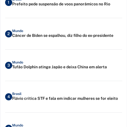
1
Prefeito pede suspensão de voos panorâmicos no Rio
Mundo
2
Câncer de Biden se espalhou, diz filho do ex-presidente
Mundo
3
Tufão Dolphin atinge Japão e deixa China em alerta
Brasil
4
Flávio critica STF e fala em indicar mulheres se for eleito
Mundo