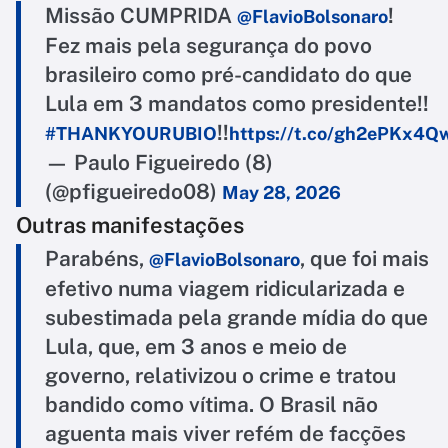
Missão CUMPRIDA
!
@FlavioBolsonaro
Fez mais pela segurança do povo
brasileiro como pré-candidato do que
Lula em 3 mandatos como presidente!!
!!
#THANKYOURUBIO
https://t.co/gh2ePKx4Q
— Paulo Figueiredo (8)
(@pfigueiredo08)
May 28, 2026
Outras manifestações
Parabéns,
, que foi mais
@FlavioBolsonaro
efetivo numa viagem ridicularizada e
subestimada pela grande mídia do que
Lula, que, em 3 anos e meio de
governo, relativizou o crime e tratou
bandido como vítima. O Brasil não
aguenta mais viver refém de facções