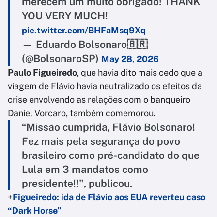
merecem um muito obrigado! THANK
YOU VERY MUCH!
pic.twitter.com/BHFaMsq9Xq
— Eduardo Bolsonaro🇧🇷
(@BolsonaroSP)
May 28, 2026
Paulo Figueiredo
, que havia dito mais cedo que a
viagem de Flávio havia neutralizado os efeitos da
crise envolvendo as relações com o banqueiro
Daniel Vorcaro, também comemorou.
“Missão cumprida, Flávio Bolsonaro!
Fez mais pela segurança do povo
brasileiro como pré-candidato do que
Lula em 3 mandatos como
presidente!!", publicou.
+
Figueiredo: ida de Flávio aos EUA reverteu caso
“Dark Horse”