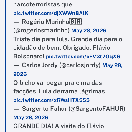
narcoterroristas que…
pic.twitter.com/djXWWn8AlK
— Rogério Marinho🇧🇷
(@rogeriosmarinho)
May 28, 2026
Triste dia para lula. Grande dia para o
cidadão de bem. Obrigado, Flávio
Bolsonaro!
pic.twitter.com/cFV3t7OqX6
— Carlos Jordy (@carlosjordy)
May 28,
2026
O bicho vai pegar pra cima das
facções. Lula derrama lágrimas.
pic.twitter.com/xRWsHTXSS5
— Sargento Fahur (@SargentoFAHUR)
May 28, 2026
GRANDE DIA! A visita do Flávio