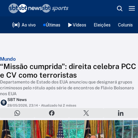
❮
voltar
Editorias
Ao vivo
Últimas
Vídeos
Eleições
Colunista
Mundo
“Missão cumprida": direita celebra PCC
e CV como terroristas
Departamento de Estado dos EUA anunciou que designará grupos
criminosos pelo rótulo após série de encontros de Flávio Bolsonaro
nos EUA
SBT News
28/05/2026, 23:14
• Atualizado há 2 mêses