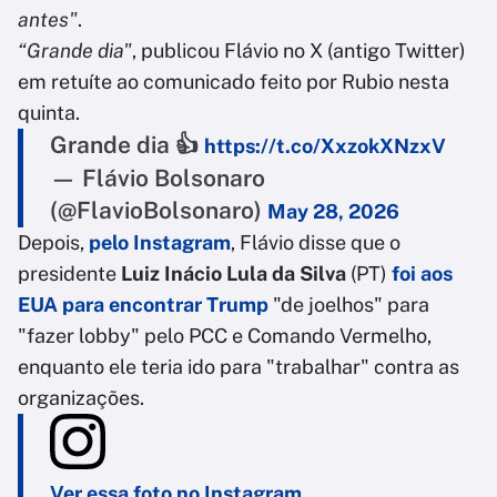
antes"
.
“Grande dia"
, publicou Flávio no X (antigo Twitter)
em retuíte ao comunicado feito por Rubio nesta
quinta.
Grande dia 👍
https://t.co/XxzokXNzxV
— Flávio Bolsonaro
(@FlavioBolsonaro)
May 28, 2026
Depois,
pelo Instagram
, Flávio disse que o
presidente
Luiz Inácio Lula da Silva
(PT)
foi aos
EUA para encontrar Trump
"de joelhos" para
"fazer lobby" pelo PCC e Comando Vermelho,
enquanto ele teria ido para "trabalhar" contra as
organizações.
Ver essa foto no Instagram