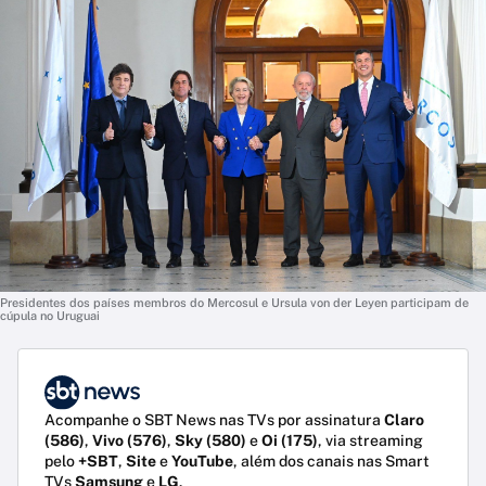
Presidentes dos países membros do Mercosul e Ursula von der Leyen participam de
cúpula no Uruguai
Acompanhe o SBT News nas TVs por assinatura
Claro
(586)
,
Vivo (576)
,
Sky (580)
e
Oi (175)
, via streaming
pelo
+SBT
,
Site
e
YouTube
, além dos canais nas Smart
TVs
Samsung
e
LG
.