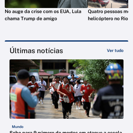
No auge da crise com os EUA, Lula
Quatro pessoas mo
chama Trump de amigo
helicóptero no Rio
Últimas notícias
Ver tudo
Mundo
Sobe para 9 número de mortos em ataque a escola