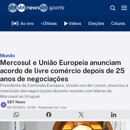
❮
voltar
Editorias
Ao vivo
Últimas
Vídeos
Eleições
Colunista
Mundo
Mercosul e União Europeia anunciam
acordo de livre comércio depois de 25
anos de negociações
Presidente da Comissão Europeia, Ursula von der Leyen, anunciou a
conclusão das negociações durante reunião com líderes do
Mercosul no Uruguai
SBT News
S
06/12/2024, 13:08
• Atualizado há 1 ano