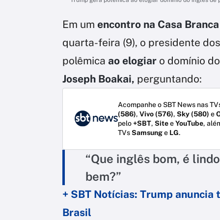
Em um
encontro na Casa Branca
quarta-feira (9), o presidente do
polêmica
ao elogiar
o domínio d
Joseph Boakai,
perguntando:
Acompanhe o SBT News nas TVs
(586)
,
Vivo (576)
,
Sky (580)
e
O
pelo
+SBT
,
Site
e
YouTube
, alé
TVs
Samsung
e
LG
.
“Que inglês bom, é lind
bem?”
+ SBT Notícias: Trump anuncia 
Brasil