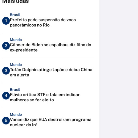
Mais lidas
Brasil
Prefeito pede suspensão de voos
1
panorâmicos no Rio
Mundo
Câncer de Biden se espalhou, diz filho do
2
ex-presidente
Mundo
Tufão Dolphin atinge Japão e deixa China
3
em alerta
Brasil
Flávio critica STF e fala em indicar
4
mulheres se for eleito
Mundo
Vance diz que EUA destruíram programa
5
nuclear do Irã