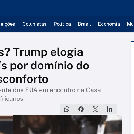
leições
Colunistas
Política
Brasil
Economia
Mu
ês? Trump elogia
ís por domínio do
sconforto
idente dos EUA em encontro na Casa
fricanos