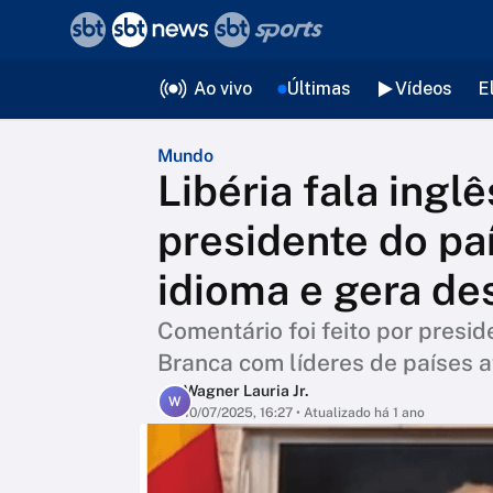
❮
voltar
Editorias
Ao vivo
Últimas
Vídeos
E
Mundo
Libéria fala ingl
presidente do pa
idioma e gera de
Comentário foi feito por pres
Branca com líderes de países a
Wagner Lauria Jr.
W
10/07/2025, 16:27
• Atualizado há 1 ano