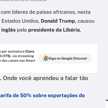
com líderes de países africanos, nesta
s Estados Unidos,
Donald Trump,
causou
o
inglês
pelo
presidente da Libéria
,
 por assinatura
Claro
i (175)
, via streaming
Siga no Google Discover
m dos canais nas Smart
o. Onde você aprendeu a falar tão
tarifa de 50% sobre exportações do