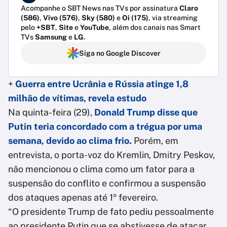
Acompanhe o SBT News nas TVs por assinatura
Claro
(586)
,
Vivo (576)
,
Sky (580)
e
Oi (175)
, via streaming
pelo
+SBT
,
Site
e
YouTube
, além dos canais nas Smart
TVs
Samsung
e
LG
.
Siga no Google Discover
+
Guerra entre Ucrânia e Rússia atinge 1,8
milhão de vítimas, revela estudo
Na quinta-feira (29),
Donald Trump disse que
Putin teria concordado com a trégua por uma
semana, devido ao clima frio.
Porém, em
entrevista, o porta-voz do Kremlin, Dmitry Peskov,
não mencionou o clima como um fator para a
suspensão do conflito e confirmou a suspensão
dos ataques apenas até 1º fevereiro.
“O presidente Trump de fato pediu pessoalmente
ao presidente Putin que se abstivesse de atacar