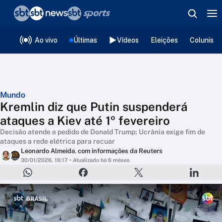
❮
voltar
Editorias
Ao vivo
Últimas
Vídeos
Eleições
Colunista
Mundo
Kremlin diz que Putin suspenderá
ataques a Kiev até 1º fevereiro
Decisão atende a pedido de Donald Trump; Ucrânia exige fim de
ataques a rede elétrica para recuar
Leonardo Almeida
,
com informações da Reuters
30/01/2026, 16:17
• Atualizado há 6 mêses