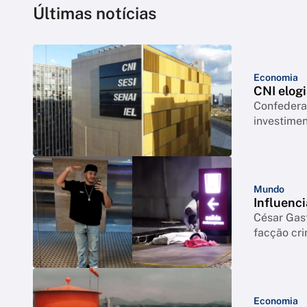
Últimas notícias
Economia
CNI elogi
Confederação co
investimen
Mundo
Influenci
César Gas
facção cr
Economia