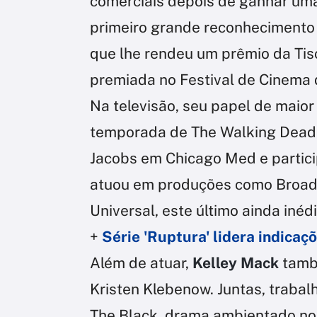
comerciais depois de ganhar um
primeiro grande reconhecimento 
que lhe rendeu um prêmio da Tisc
premiada no Festival de Cinema 
Na televisão, seu papel de maior
temporada de The Walking Dead.
Jacobs em Chicago Med e particip
atuou em produções como Broadca
Universal, este último ainda inédi
+
Série 'Ruptura' lidera indic
Além de atuar,
Kelley Mack
també
Kristen Klebenow. Juntas, trabal
The Black, drama ambientado no 