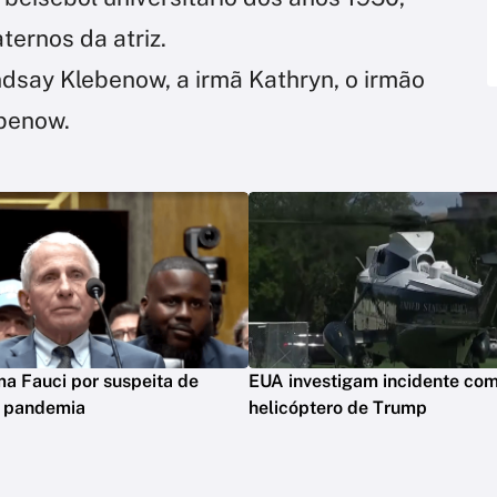
ternos da atriz.
indsay Klebenow, a irmã Kathryn, o irmão
ebenow.
ima Fauci por suspeita de
EUA investigam incidente co
m pandemia
helicóptero de Trump