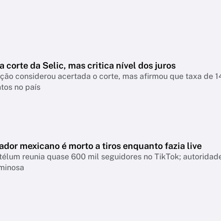
a corte da Selic, mas critica nível dos juros
nsiderou acertada o corte, mas afirmou que taxa de 14% continua pressionando empresas, famíl
tos no país
ador mexicano é morto a tiros enquanto fazia live
télum reunia quase 600 mil seguidores no TikTok; autoridad
iminosa