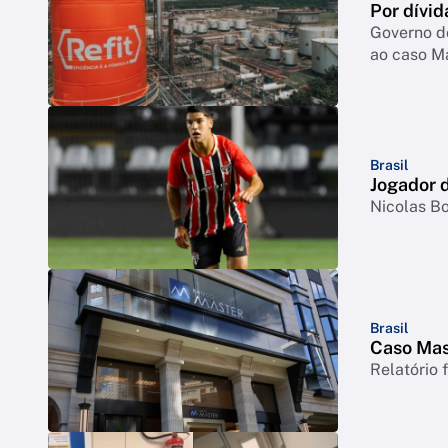
Por dívid
Governo d
ao caso M
Brasil
Jogador d
Nicolas Bo
Brasil
Caso Mast
Relatório 