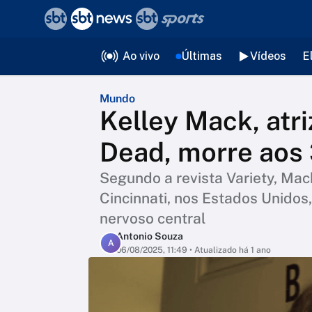
❮
voltar
Editorias
Ao vivo
Últimas
Vídeos
E
Mundo
Kelley Mack, atr
Dead, morre aos
Segundo a revista Variety, Mac
Cincinnati, nos Estados Unidos
nervoso central
Antonio Souza
A
06/08/2025, 11:49
• Atualizado há 1 ano