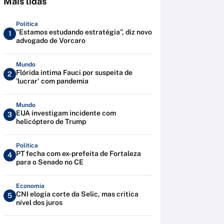
Mais lidas
Política
"Estamos estudando estratégia”, diz novo
1
advogado de Vorcaro
Mundo
Flórida intima Fauci por suspeita de
2
'lucrar' com pandemia
Mundo
EUA investigam incidente com
3
helicóptero de Trump
Política
PT fecha com ex-prefeita de Fortaleza
4
para o Senado no CE
Economia
CNI elogia corte da Selic, mas critica
5
nível dos juros