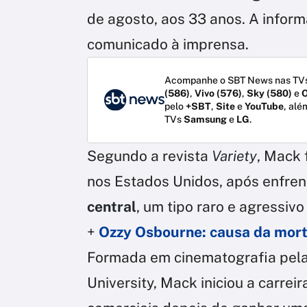
de agosto, aos 33 anos. A inform
comunicado à imprensa.
Acompanhe o SBT News nas TVs
(586)
,
Vivo (576)
,
Sky (580)
e
O
pelo
+SBT
,
Site
e
YouTube
, alé
TVs
Samsung
e
LG
.
Segundo a revista
Variety
, Mack 
nos Estados Unidos, após enfre
central
, um tipo raro e agressivo
+
Ozzy Osbourne: causa da morte
Formada em cinematografia pela
University, Mack iniciou a carreir