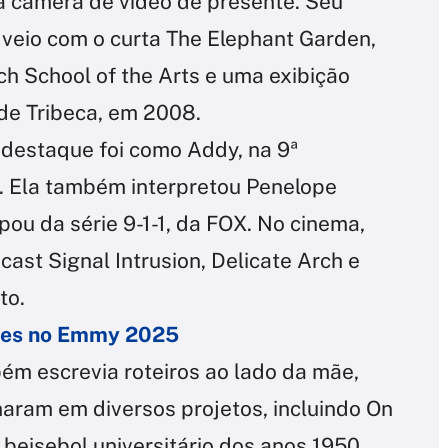
a câmera de vídeo de presente. Seu
veio com o curta The Elephant Garden,
h School of the Arts e uma exibição
de Tribeca, em 2008.
 destaque foi como Addy, na 9ª
 Ela também interpretou Penelope
ou da série 9-1-1, da FOX. No cinema,
st Signal Intrusion, Delicate Arch e
to.
ações no Emmy 2025
m escrevia roteiros ao lado da mãe,
haram em diversos projetos, incluindo On
beisebol universitário dos anos 1950,