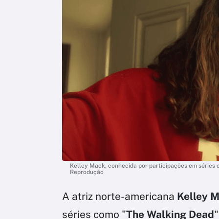
Kelley Mack, conhecida por participações em séries c
Reprodução
A atriz norte-americana
Kelley 
séries como "
The Walking Dead
"