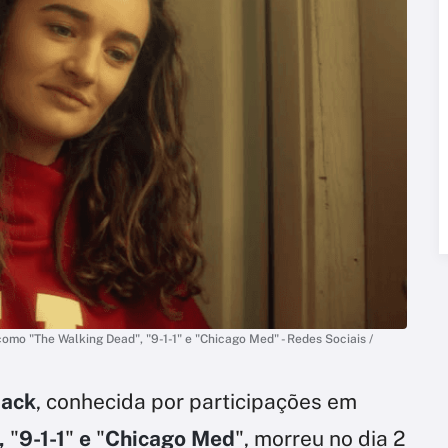
omo "The Walking Dead", "9-1-1" e "Chicago Med" - Redes Sociais /
Mack
, conhecida por participações em
,
"
9-1-1
"
e
"
Chicago Med
", morreu no dia 2