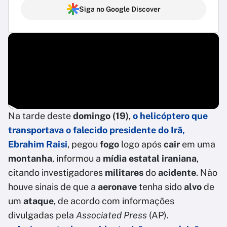
Siga no Google Discover
Na tarde deste
domingo (19)
,
o
helicóptero
que
transportava o falecido
presidente do Irã
,
Ebrahim Raisi
, pegou
fogo
logo após
cair
em uma
montanha
, informou a
mídia estatal iraniana
,
citando investigadores
militares
do
acidente
. Não
houve sinais de que a
aeronave
tenha sido
alvo
de
um
ataque
, de acordo com informações
divulgadas pela
Associated Press
(AP).