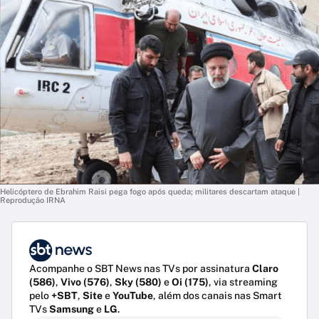
Helicóptero de Ebrahim Raisi pega fogo após queda; militares descartam ataque |
Reprodução IRNA
Acompanhe o SBT News nas TVs por assinatura
Claro
(586)
,
Vivo (576)
,
Sky (580)
e
Oi (175)
, via streaming
pelo
+SBT
,
Site
e
YouTube
, além dos canais nas Smart
TVs
Samsung
e
LG
.