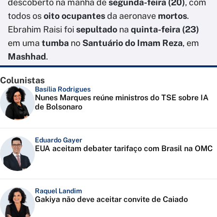
descoberto na manhã de
segunda-feira (20)
, com
todos os
oito ocupantes
da aeronave
mortos
.
Ebrahim Raisi foi
sepultado
na
quinta-feira (23)
em uma
tumba
no
Santuário do Imam Reza
, em
Mashhad
.
Colunistas
Basília Rodrigues
Nunes Marques reúne ministros do TSE sobre IA
de Bolsonaro
Eduardo Gayer
EUA aceitam debater tarifaço com Brasil na OMC
Raquel Landim
Gakiya não deve aceitar convite de Caiado