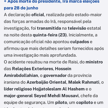
+ Após morte do presidente, Irã marca eleições
para 28 de junho
A declaração
oficial
, realizada pelo estado-maior
das forças armadas do Irã, responsável pela
investigação, foi
transmitida
na
televisão
estatal
na noite desta
quinta-feira (23)
. Inicialmente, a
comunicação oficial não apontou
culpados
e
afirmou que mais detalhes seriam fornecidos após
uma investigação mais aprofundada.
O acidente resultou na morte de Raisi, do
ministro
das
Relações Exteriores
,
Hossein
Amirabdollahian
, o
governador
da província
iraniana do
Azerbaijão Oriental
,
Malek Rahmati
, o
líder religioso
Hojjatoleslam Al Hashem
e o
major-general Seyed Mehdi Mousavi
, chefe da
equipe de segurança. Um
piloto
, um
copiloto
e um