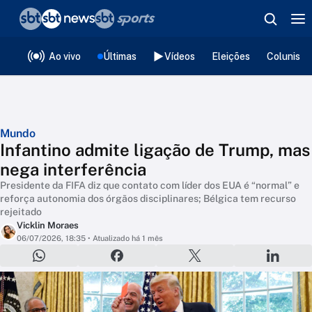
❮
voltar
Editorias
Ao vivo
Últimas
Vídeos
Eleições
Colunista
Mundo
Infantino admite ligação de Trump, mas
nega interferência
Presidente da FIFA diz que contato com líder dos EUA é “normal” e
reforça autonomia dos órgãos disciplinares; Bélgica tem recurso
rejeitado
Vicklin Moraes
06/07/2026, 18:35
• Atualizado há 1 mês