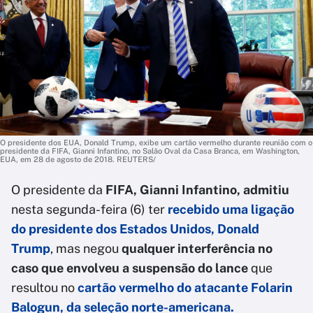
O presidente dos EUA, Donald Trump, exibe um cartão vermelho durante reunião com o
presidente da FIFA, Gianni Infantino, no Salão Oval da Casa Branca, em Washington,
EUA, em 28 de agosto de 2018. REUTERS/
O presidente da
FIFA, Gianni Infantino, admitiu
nesta segunda-feira (6) ter
recebido uma ligação
do presidente dos Estados Unidos, Donald
Trump
, mas negou
qualquer interferência no
caso que envolveu a suspensão do lance
que
resultou no
cartão vermelho do atacante Folarin
Balogun, da seleção norte-americana.