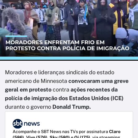
Moradores e lideranças sindicais do estado
americano de Minnesota
convocaram uma greve
geral em protesto
contra
ações recentes da
polícia de imigração dos Estados Unidos (ICE)
durante o governo
Donald Trump.
Acompanhe o SBT News nas TVs por assinatura
Claro
(586)
,
Vivo (576)
,
Sky (580)
e
Oi (175)
, via streaming