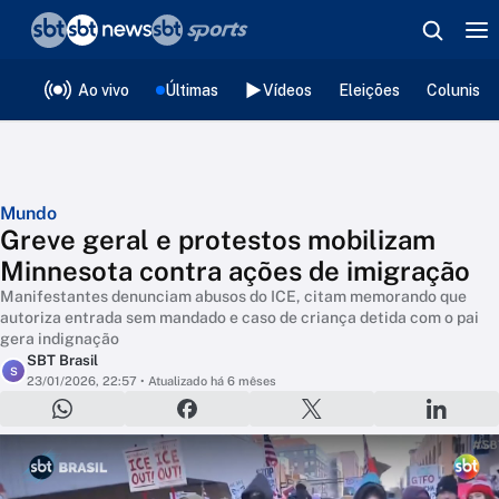
❮
voltar
Editorias
Ao vivo
Últimas
Vídeos
Eleições
Colunista
Mundo
Greve geral e protestos mobilizam
Minnesota contra ações de imigração
Manifestantes denunciam abusos do ICE, citam memorando que
autoriza entrada sem mandado e caso de criança detida com o pai
gera indignação
SBT Brasil
S
23/01/2026, 22:57
• Atualizado há 6 mêses