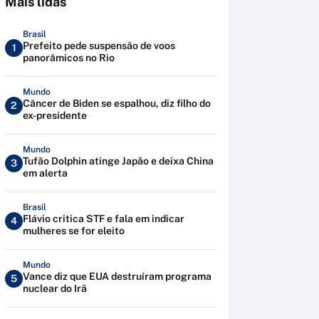
Mais lidas
Brasil
Prefeito pede suspensão de voos
1
panorâmicos no Rio
Mundo
Câncer de Biden se espalhou, diz filho do
2
ex-presidente
Mundo
Tufão Dolphin atinge Japão e deixa China
3
em alerta
Brasil
Flávio critica STF e fala em indicar
4
mulheres se for eleito
Mundo
Vance diz que EUA destruíram programa
5
nuclear do Irã