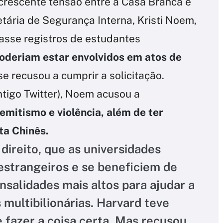
crescente tensão entre a Casa Branca e
etária de Segurança Interna, Kristi Noem,
gasse registros de estudantes
oderiam estar envolvidos em atos de
se recusou a cumprir a solicitação.
ntigo Twitter), Noem acusou a
mitismo e violência, além de ter
ta Chinês.
 direito, que as universidades
strangeiros e se beneficiem de
alidades mais altos para ajudar a
multibilionárias. Harvard teve
 fazer a coisa certa. Mas recusou.