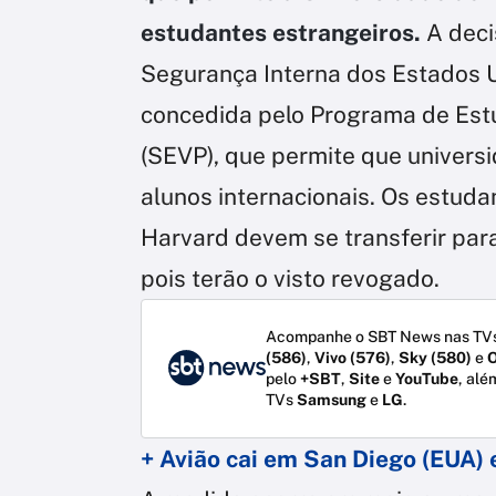
estudantes estrangeiros.
A deci
Segurança Interna dos Estados U
concedida pelo Programa de Estu
(SEVP), que permite que univers
alunos internacionais. Os estud
Harvard devem se transferir para
pois terão o visto revogado.
Acompanhe o SBT News nas TVs
(586)
,
Vivo (576)
,
Sky (580)
e
O
pelo
+SBT
,
Site
e
YouTube
, alé
TVs
Samsung
e
LG
.
+ Avião cai em San Diego (EUA)