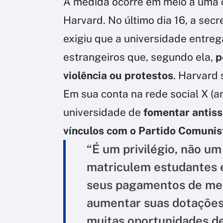
A medida ocorre em meio a uma 
Harvard. No último dia 16, a secr
exigiu que a universidade entre
estrangeiros que, segundo ela,
p
violência ou protestos
. Harvard 
Em sua conta na rede social X (a
universidade de
fomentar antisse
vínculos com o Partido Comunis
“É um privilégio, não um
matriculem estudantes e
seus pagamentos de mens
aumentar suas dotações 
muitas oportunidades de