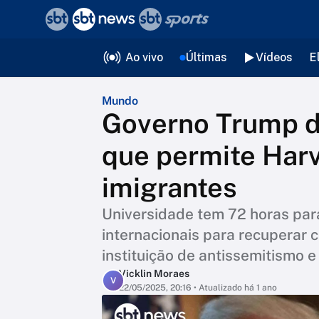
❮
voltar
Editorias
Ao vivo
Últimas
Vídeos
E
Mundo
Governo Trump d
que permite Harv
imigrantes
Universidade tem 72 horas par
internacionais para recuperar 
instituição de antissemitismo e
Vicklin Moraes
V
22/05/2025, 20:16
• Atualizado há 1 ano