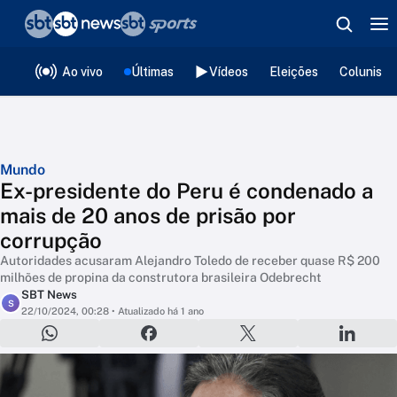
❮
voltar
Editorias
Ao vivo
Últimas
Vídeos
Eleições
Colunista
Mundo
Ex-presidente do Peru é condenado a
mais de 20 anos de prisão por
corrupção
Autoridades acusaram Alejandro Toledo de receber quase R$ 200
milhões de propina da construtora brasileira Odebrecht
SBT News
S
22/10/2024, 00:28
• Atualizado há 1 ano