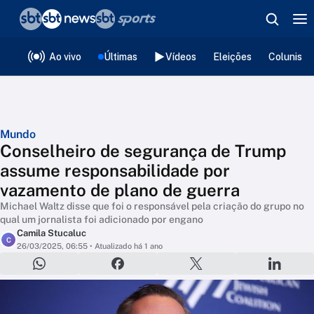
❮
voltar
Editorias
Ao vivo
Últimas
Vídeos
Eleições
Colunista
Mundo
Conselheiro de segurança de Trump
assume responsabilidade por
vazamento de plano de guerra
Michael Waltz disse que foi o responsável pela criação do grupo no
qual um jornalista foi adicionado por engano
Camila Stucaluc
C
26/03/2025, 06:55
• Atualizado há 1 ano