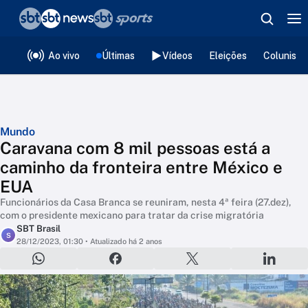
❮
voltar
Editorias
Ao vivo
Últimas
Vídeos
Eleições
Colunista
Mundo
Caravana com 8 mil pessoas está a
caminho da fronteira entre México e
EUA
Funcionários da Casa Branca se reuniram, nesta 4ª feira (27.dez),
com o presidente mexicano para tratar da crise migratória
SBT Brasil
S
28/12/2023, 01:30
• Atualizado há 2 anos