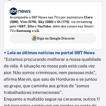
Acompanhe o SBT News nas TVs por assinatura
Claro
(586)
,
Vivo (576)
,
Sky (580)
e
Oi (175)
, via streaming
pelo
+SBT
,
Site
e
YouTube
, além dos canais nas Smart
TVs
Samsung
e
LG
.
Siga no Google Discover
+ Leia as últimas notícias no portal SBT News
"Estamos procurando melhorar a nossa qualidade
de vida. A situação no nosso país está cada vez
pior. Não somos criminosos, nem pessoas más",
afirma Marvin, que saiu de Honduras e se juntou
ao grupo, que caminha aos gritos de "somos
trabalhadores internacionais".
Enquanto a multidão segue na caravana, outros 11
mil migrantes continuam em tendas no norte do