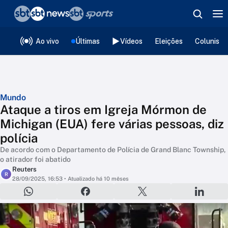
❮
voltar
Editorias
Ao vivo
Últimas
Vídeos
Eleições
Colunista
Mundo
Ataque a tiros em Igreja Mórmon de
Michigan (EUA) fere várias pessoas, diz
polícia
De acordo com o Departamento de Polícia de Grand Blanc Township,
o atirador foi abatido
Reuters
R
28/09/2025, 16:53
• Atualizado há 10 mêses