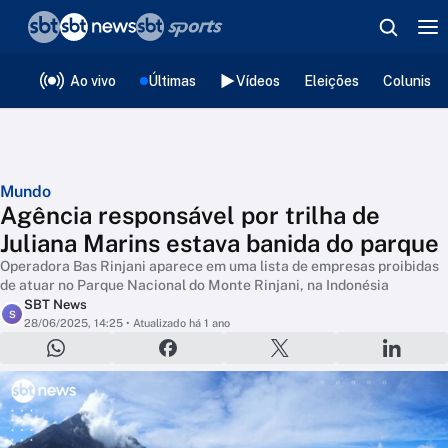
❮
voltar
Editorias
Ao vivo
Últimas
Vídeos
Eleições
Colunista
Mundo
Agência responsável por trilha de
Juliana Marins estava banida do parque
Operadora Bas Rinjani aparece em uma lista de empresas proibidas
de atuar no Parque Nacional do Monte Rinjani, na Indonésia
SBT News
S
28/06/2025, 14:25
• Atualizado há 1 ano