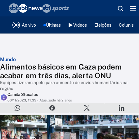
❮
voltar
Editorias
Ao vivo
Últimas
Vídeos
Eleições
Colunista
Mundo
Alimentos básicos em Gaza podem
acabar em três dias, alerta ONU
Equipes fizeram apelo para aumento de envios humanitários na
região
Camila Stucaluc
C
06/11/2023, 11:33
• Atualizado há 2 anos