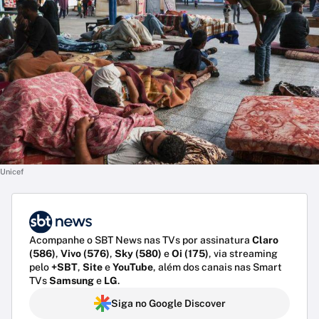
Unicef
Acompanhe o SBT News nas TVs por assinatura
Claro
(586)
,
Vivo (576)
,
Sky (580)
e
Oi (175)
, via streaming
pelo
+SBT
,
Site
e
YouTube
, além dos canais nas Smart
TVs
Samsung
e
LG
.
Siga no Google Discover